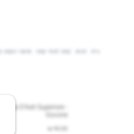
בית
חנות
קפה לבתי קפה
מותגי הקפה ש
arbera D’Asti Superiore -
Govone
מחיר