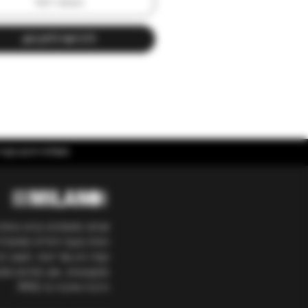
הוספה לסל
טמפרטורת הגשה: 16-18 מעלות
לרכישה לחץ כאן
משלוח חינם בקניה מעל ₪400 | אספקה עד 5 ימי עסקים בכל הארץ ועד 3 ימים באיזור
אנחנו מאמינים בגיוון ובאיכ
חווית טעם ייחודית מאיטליה
קפה והן של יינות. חשוב לנ
ומקצועיות, ואנו מלווים מ
הרבה אהבה מ-1992.