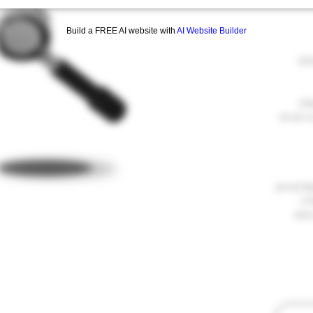
Build a FREE AI website with
AI Website Builder
להחליף
נים
בה אך מה
פכים ניתן
ידה
C (מצב בו המים
י לסחוט
יפה זה
ול לפני
יותר
ד שקרמה