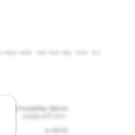
בית
חנות
קפה לבתי קפה
מותגי הקפה ש
mless Portafilter 58mm
- ידית ללא תחתית
מחיר