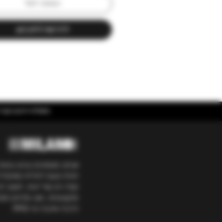
הוספה לסל
גדולה יותר שווה קפה טוב יותר).
לרכישה לחץ כאן
משלוח חינם בקניה מעל ₪400 | אספקה עד 5 ימי עסקים בכל הארץ ועד 3 ימים באיזור
אנחנו מאמינים בגיוון ובאיכ
חווית טעם ייחודית מאיטליה
קפה והן של יינות. חשוב לנ
ומקצועיות, ואנו מלווים מ
הרבה אהבה מ-1992.