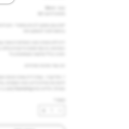
קוטר: 58mm
מתאים לראש E61
*מגיע עם באסקט 21 גרם במתנה* - ניתן 
בהתאם לצורך לבאסקט אחר.
ידית ללא תחתית הפכה פופולארית מאוד בש
האחרונות, אין סוף תמונות אייקוניות צולמה 
הסיבה בכלל שלשמה משתמשים בה?
הנה שתי הסיבות המרכזיות;
1. אינדיקציה - בעזרת ידית שאינה מכוסה מש
לראות את אחידות ודיוק הכנת האספרסו, במ
ובמהלך החליטה נגרם hanneling
מצאו נתיב מהיר יותר לעבור ונמזגים לכוס בל
כמות
*
מספיק את שאר עוגת הקפה) תוכל להבחין א
קרה ובתקווה גם להבין איך גרמת לזה לקרות.
2. קרמה - בזכות זה שהחליטה לא עוברת מסל
שהיא מגיעה לכוס יש אפשרות לקרמה גדולה 
להופיע על הכוס שלך (לא שאנו מנסים להגי