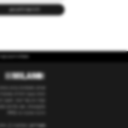
לרכישה לחץ כאן
משלוח חינם בקניה מעל ₪400 | אספקה עד 5 ימי עסקים בכל הארץ ועד 3 ימים באיזור
אנחנו מאמינים בגיוון ובאיכ
חווית טעם ייחודית מאיטליה
קפה והן של יינות. חשוב לנ
ומקצועיות, ואנו מלווים מ
הרבה אהבה מ-1992.
משרדים:
המלאכה 2, פולג