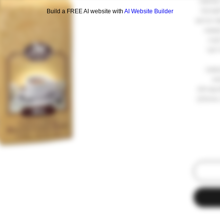
כשחשבו
ערובת
Build a FREE AI website with
AI Website Builder
ף הרגישו
קוסטה
יקרה
רחבי
-80% ערביקה ו-20% רובוסטה
מה
 עם חלב
האיטלקי.