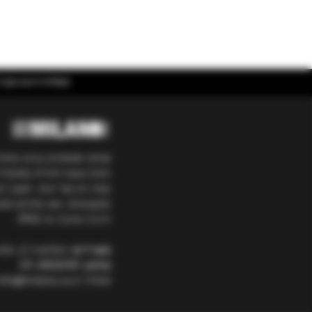
משלוח חינם בקניה מעל ₪400 | אספקה עד 5 ימי עסקים בכל הארץ ועד 3 ימים באיזור
אנחנו מאמינים בגיוון ובאיכ
חווית טעם ייחודית מאיטליה
קפה והן של יינות. חשוב לנ
ומקצועיות, ואנו מלווים מ
הרבה אהבה מ-1992.
משרדים:
המלאכה 2, פולג
טלפון:
09-8858181
אימייל: info@milano.co.il