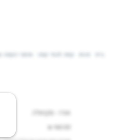
בית
חנות
קפה לבתי קפה
מותגי הקפה ש
אורו - סקואלה
מחיר